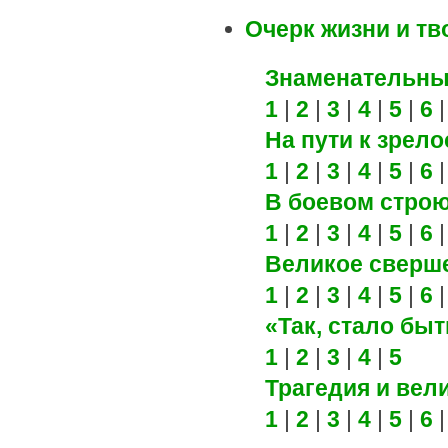
Очерк жизни и тв
Знаменательны
1
|
2
|
3
|
4
|
5
|
6
На пути к зрело
1
|
2
|
3
|
4
|
5
|
6
В боевом стро
1
|
2
|
3
|
4
|
5
|
6
Великое сверш
1
|
2
|
3
|
4
|
5
|
6
«Так, стало быт
1
|
2
|
3
|
4
|
5
Трагедия и вел
1
|
2
|
3
|
4
|
5
|
6