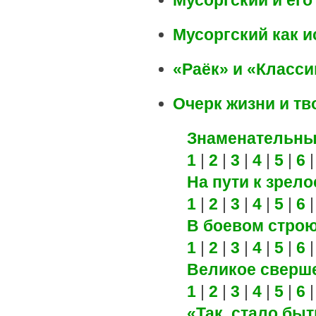
Мусоргский и ег
Мусоргский как 
«Раёк» и «Класси
Очерк жизни и тв
Знаменательны
1
|
2
|
3
|
4
|
5
|
6
На пути к зрело
1
|
2
|
3
|
4
|
5
|
6
В боевом стро
1
|
2
|
3
|
4
|
5
|
6
Великое сверш
1
|
2
|
3
|
4
|
5
|
6
«Так, стало быт