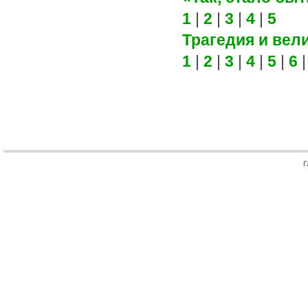
1
|
2
|
3
|
4
|
5
Трагедия и вел
1
|
2
|
3
|
4
|
5
|
6
Г