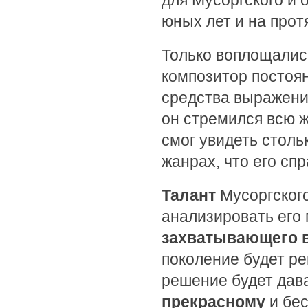
для Мусоргского и 
юных лет и на прот
Только воплощались
композитор постоя
средства выражени
он стремился всю ж
смог увидеть стол
жанрах, что его сп
Талант
Мусоргског
анализировать его 
захватывающего 
поколение будет ре
решение будет дав
прекрасному
и бес